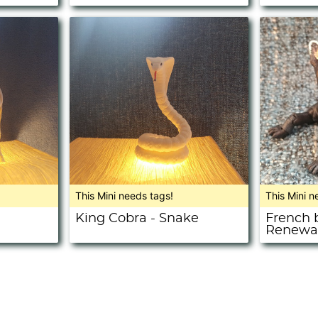
This Mini needs tags!
This Mini n
King Cobra - Snake
French 
Renewa