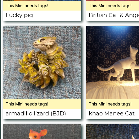
This Mini needs tags!
This Mini needs tags!
Lucky pig
British Cat & Ange
This Mini needs tags!
This Mini needs tags!
armadillo lizard (BJD)
khao Manee Cat