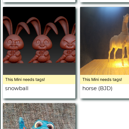
This Mini needs tags!
This Mini needs tags!
snowball
horse (BJD)