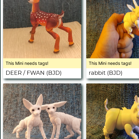
This Mini needs tags!
This Mini needs tags!
DEER / FWAN (BJD)
rabbit (BJD)