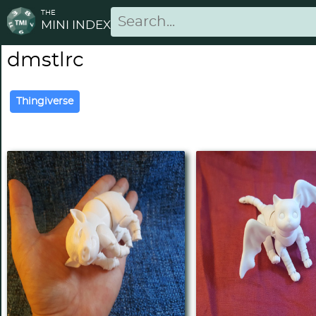
THE
MINI INDEX
dmstlrc
Thingiverse