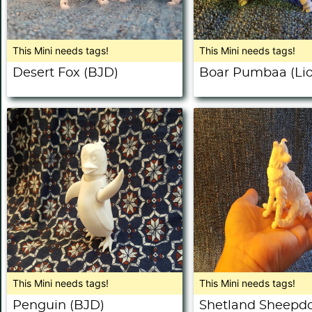
This Mini needs tags!
This Mini needs tags!
Desert Fox (BJD)
Boar Pumbaa (Lio
This Mini needs tags!
This Mini needs tags!
Penguin (BJD)
Shetland Sheepd