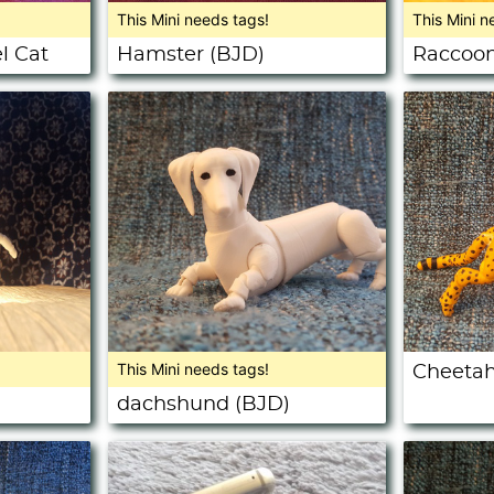
This Mini needs tags!
This Mini n
l Cat
Hamster (BJD)
Raccoon
This Mini needs tags!
Cheetah
dachshund (BJD)