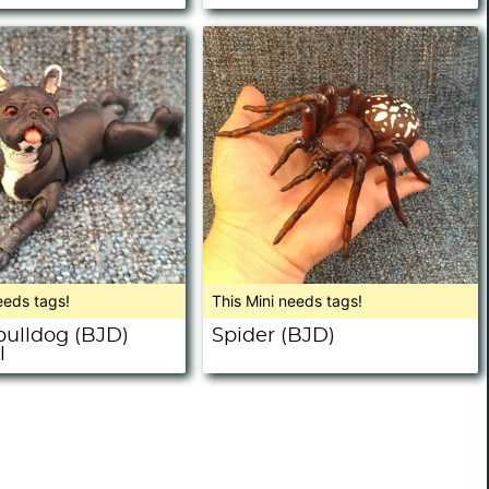
eeds tags!
This Mini needs tags!
bulldog (BJD)
Spider (BJD)
l