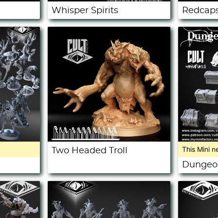
Whisper Spirits
Redcap
This Mini n
Two Headed Troll
Dungeon