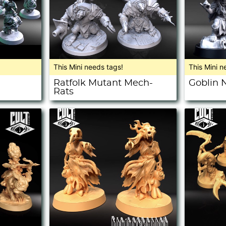
This Mini needs tags!
This Mini n
Ratfolk Mutant Mech-
Goblin 
Rats