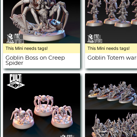
This Mini needs tags!
This Mini needs tags!
Goblin Boss on Creep
Goblin Totem warr
Spider