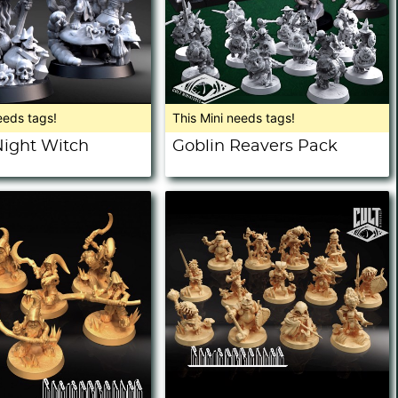
eeds tags!
This Mini needs tags!
Night Witch
Goblin Reavers Pack