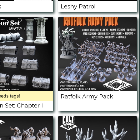
s
Leshy Patrol
eeds tags!
Ratfolk Army Pack
 Set: Chapter I