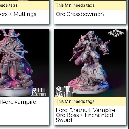
eeds tags!
This Mini needs tags!
ers + Mutlings
Orc Crossbowmen
This Mini needs tags!
lf-orc vampire
Lord Drathull: Vampire
Orc Boss + Enchanted
Sword