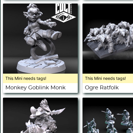
This Mini needs tags!
This Mini needs tags!
Monkey Goblink Monk
Ogre Ratfolk