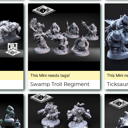
This Mini needs tags!
This Mini n
Swamp Troll Regiment
Ticksau