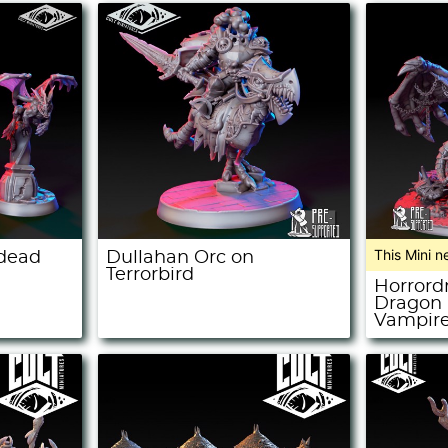
This Mini n
ndead
Dullahan Orc on
Terrorbird
Horrord
Dragon
Vampire