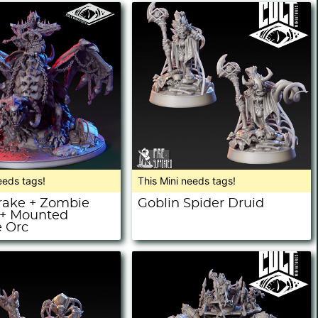
eeds tags!
This Mini needs tags!
rake + Zombie
Goblin Spider Druid
 + Mounted
 Orc