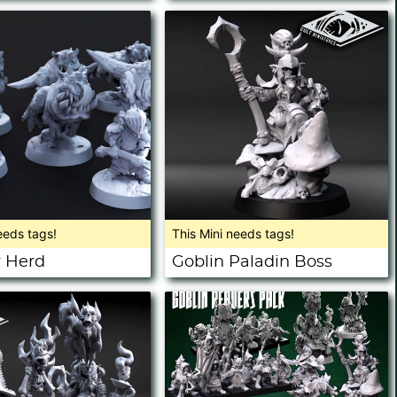
eeds tags!
This Mini needs tags!
r Herd
Goblin Paladin Boss