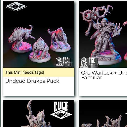
This Mini needs tags!
Orc Warlock + U
Familiar
Undead Drakes Pack