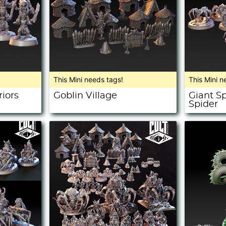
This Mini needs tags!
This Mini n
iors
Goblin Village
Giant S
Spider