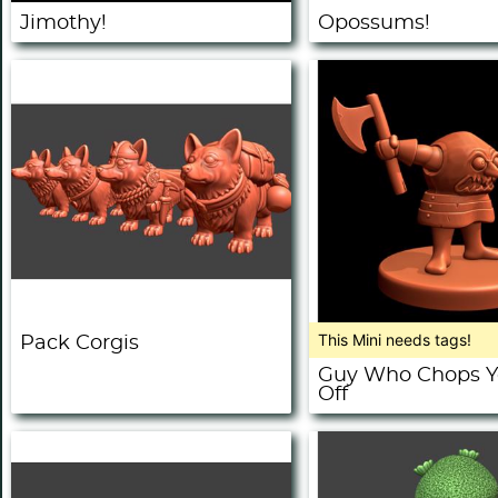
Jimothy!
Opossums!
This Mini needs tags!
Pack Corgis
Guy Who Chops Yo
Off