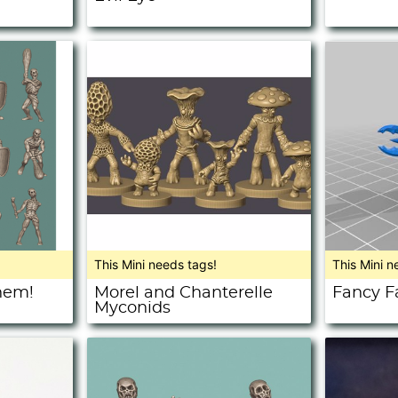
This Mini needs tags!
This Mini n
them!
Morel and Chanterelle
Fancy F
Myconids