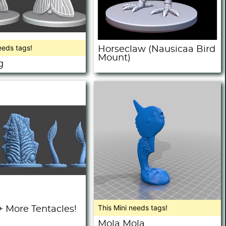
eeds tags!
Horseclaw (Nausicaa Bird
Mount)
g
This Mini needs tags!
+ More Tentacles!
Mola Mola