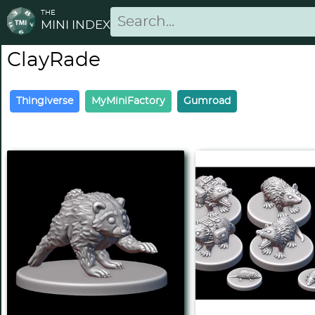
THE
MINI INDEX
ClayRade
Thingiverse
MyMiniFactory
Gumroad