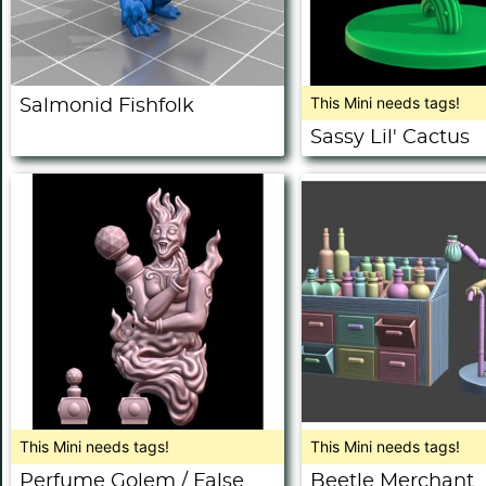
This Mini needs tags!
Salmonid Fishfolk
Sassy Lil' Cactus
This Mini needs tags!
This Mini needs tags!
Perfume Golem / False
Beetle Merchant