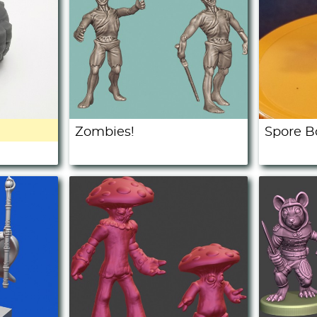
Zombies!
Spore B