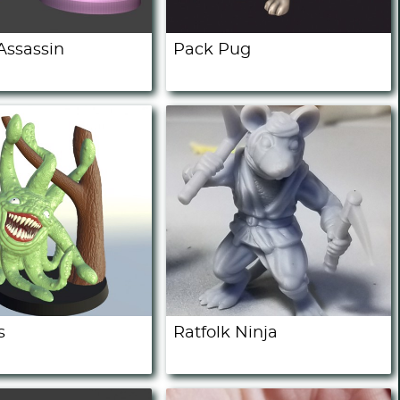
Assassin
Pack Pug
s
Ratfolk Ninja