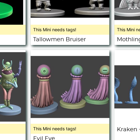
This Mini needs tags!
This Mini n
Tallowmen Bruiser
Mothlin
This Mini needs tags!
Kraken 
Evil Eye