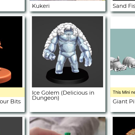
Kukeri
Sand Fi
This Mini n
Ice Golem (Delicious in
Dungeon)
ur Bits
Giant Pi