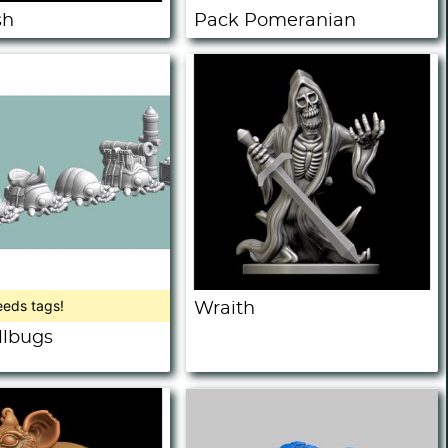
sh
Pack Pomeranian
eeds tags!
Wraith
llbugs