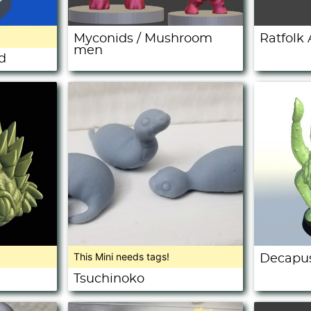
Myconids / Mushroom
Ratfolk 
men
d
This Mini needs tags!
Decapu
Tsuchinoko