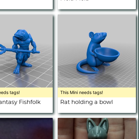
eeds tags!
This Mini needs tags!
antasy Fishfolk
Rat holding a bowl